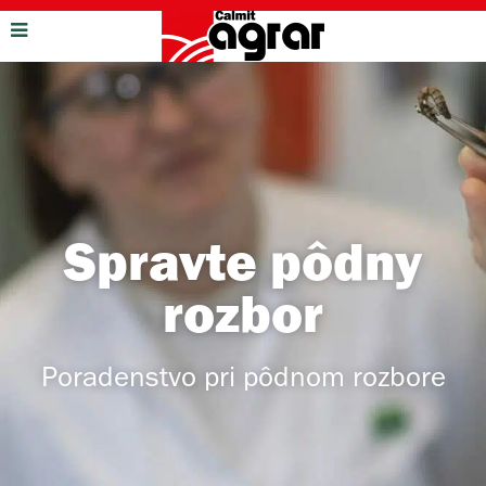
Spravte pôdny
rozbor
Poradenstvo pri pôdnom rozbore